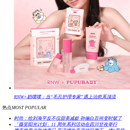
RNW×奶噗噗：当“毛孔护理专家”遇上治愈系顶流
热点
MOST POPULAR
时尚：给刘海平反不仅甜美减龄 孙俪白百何变时髦了
「薇笑阳光计划」11 周年系列活动在四川甘孜举行