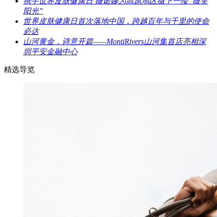
携手世界皮肤健康日 薇诺娜为高原地区撒下一缕“薇笑
阳光”
世界皮肤健康日首次落地中国，跨越百年与千里的使命
必达
山河黄金，诗意开篇——MontiRivers山河集首店亮相深
圳平安金融中心
精选导览