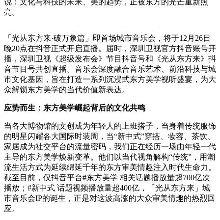
说：文化与科技的未来、美的趋势，正被东方的光芒重新照
亮。
「光从东方来·破万象篇」即首场城市音乐会，将于12月26日
晚20点在抖音正式开启直播。届时，深圳卫视官方抖音账号开
播，深圳卫视《超级发布会》节目抖音号和《光从东方来》抖
音节目号共创直播。音乐会深度融合音乐艺术、前沿科技与城
市文化基因，旨在打造一系列沉浸式东方美学视听盛宴，为大
众解锁东方美学的当代价值新表达。
应势而生：东方美学崛起背后的文化共鸣
当各大博物馆的文创成为年轻人的上班搭子，当身着传统服饰
的明星闪耀各大国际时装周，当“新中式”穿搭、妆容、茶饮、
家居成为社交平台的流量密码，我们正在经历一场由年轻一代
主导的东方美学焕新变革。他们以当代视角解构“传统”，用潮
流生活方式为延续绵延千年的东方审美情趣注入时代生命力。
截至目前，仅抖音平台#东方美学 相关话题播放量超700亿次
播放；#新中式 话题视频播放量超400亿，「光从东方来」城
市音乐会IP的诞生，正是对这波高涨的大众审美情趣的热烈回
应。