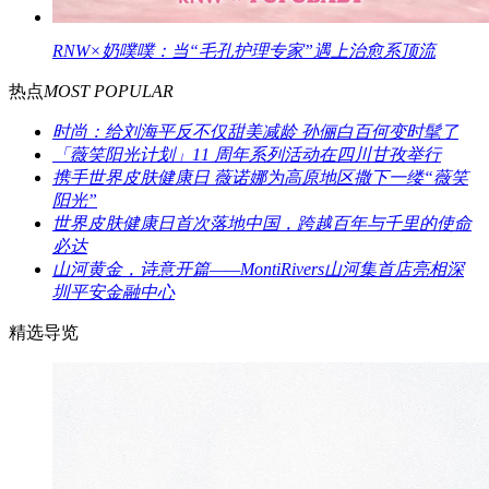
RNW×奶噗噗：当“毛孔护理专家”遇上治愈系顶流
热点
MOST POPULAR
时尚：给刘海平反不仅甜美减龄 孙俪白百何变时髦了
「薇笑阳光计划」11 周年系列活动在四川甘孜举行
携手世界皮肤健康日 薇诺娜为高原地区撒下一缕“薇笑
阳光”
世界皮肤健康日首次落地中国，跨越百年与千里的使命
必达
山河黄金，诗意开篇——MontiRivers山河集首店亮相深
圳平安金融中心
精选导览