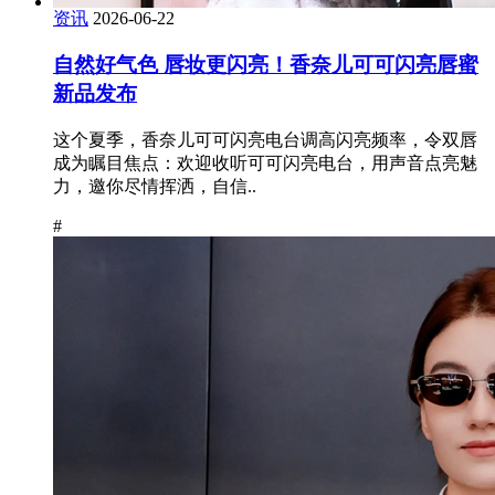
资讯
2026-06-22
自然好气色 唇妆更闪亮！香奈儿可可闪亮唇蜜
新品发布
这个夏季，香奈儿可可闪亮电台调高闪亮频率，令双唇
成为瞩目焦点：欢迎收听可可闪亮电台，用声音点亮魅
力，邀你尽情挥洒，自信..
#