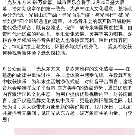
「光从东方来·破万象篇」城市音乐会将于12月26日盛大启
幕，恰如划破寒冬的第一缕光，为岁末注入文化暖意。整场晚
会分为“源・光启山海”“融・寻光而生”“绽・与光同行”“破·光
华如梦”四个层层递进的篇章。 本场音乐会的嘉宾阵容堪称跨
世代强强联合，既有赵雅芝、倪萍、胡海泉等国民度拉满、自
带时代记忆点的熟面孔，更汇聚张碧晨、黄英等实力唱将。深
耕各垂类领域的抖音头部达人也将惊喜亮相。跨世代阵容同
台，“非遗”撞上潮文化，怀旧杀与流行梗齐飞……观众将收获
何种视听新体验？悬念感拉满。
对公众而言，「光从东方来」是岁末难得的文化盛宴 —— 在
熟悉的旋律中重温过往，在非遗体验中感受传统，在歌舞互动
中收获快乐，为年末生活增添仪式感；对抖音平台而言，这场
音乐会精准呼应了平台内“东方美学”的热点趋势，通过优质IP
内容激活国风文化生态，为用户提供优质视听内容；对谷雨而
言，这不仅是品牌文化的集中展示，更是在辞旧迎新之际，以
光为引，为大众带来万象更新的美好期许。12月26日，让我们
共聚抖音直播间，见证光从东方起，破万象而生的力量。（李
思）