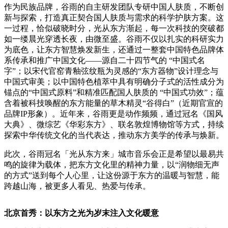
作为民族品牌，谷雨的自主研发团队专研中国人肤质，不断创
新与探索，打造真正契合国人肤质与需求的科学护肤方案。这
一过程，恰似破晓时分，光从东方渐起，每一次科技的突破都
如一缕晨光穿透长夜，由微至盛。谷雨不仅以扎实的科研实力
为底色，让东方智慧焕发新生，还通过一整套中国特色品牌体
系传承和推广中国文化——源自二十四节气的 “中国式名
字”；以宋代官窑青釉弦纹瓶为灵感的“东方器物”设计理念与
中国式审美；以中国特色植萃中具有明确分子式的活性成分为
锚点的“中国式原料”和精准匹配国人肤质的 “中国式功效”；蕴
含着被科技唤醒的东方能量的草木精灵“谷得白”（近期官宣的
品牌IP形象）。近年来，谷雨更是动作频频，通过冠名《国风
大典》、微综艺《华彩东方》、联名敦煌博物馆等方式，持续
探索中华传统文化的当代表达，推动东方美学的传承与焕新。
此次，谷雨冠名「光从东方来」城市音乐会正是希望以最易共
鸣的旋律为载体，把东方文化里的精神力量，以“润物细无声
的方式”送到每个人心里，让这份源于东方的温暖与智慧，能
跨越山海，被更多人看见、热爱与传承。
北京首秀：以东方之光为岁末注入文化暖意