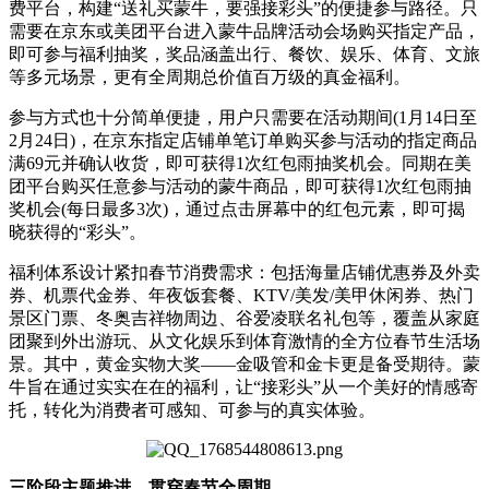
费平台，构建“送礼买蒙牛，要强接彩头”的便捷参与路径。只
需要在京东或美团平台进入蒙牛品牌活动会场购买指定产品，
即可参与福利抽奖，奖品涵盖出行、餐饮、娱乐、体育、文旅
等多元场景，更有全周期总价值百万级的真金福利。
参与方式也十分简单便捷，用户只需要在活动期间(1月14日至
2月24日)，在京东指定店铺单笔订单购买参与活动的指定商品
满69元并确认收货，即可获得1次红包雨抽奖机会。同期在美
团平台购买任意参与活动的蒙牛商品，即可获得1次红包雨抽
奖机会(每日最多3次)，通过点击屏幕中的红包元素，即可揭
晓获得的“彩头”。
福利体系设计紧扣春节消费需求：包括海量店铺优惠券及外卖
券、机票代金券、年夜饭套餐、KTV/美发/美甲休闲券、热门
景区门票、冬奥吉祥物周边、谷爱凌联名礼包等，覆盖从家庭
团聚到外出游玩、从文化娱乐到体育激情的全方位春节生活场
景。其中，黄金实物大奖——金吸管和金卡更是备受期待。蒙
牛旨在通过实实在在的福利，让“接彩头”从一个美好的情感寄
托，转化为消费者可感知、可参与的真实体验。
三阶段主题推进，贯穿春节全周期