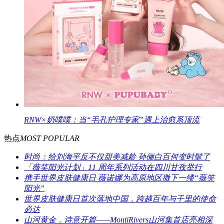
RNW×奶噗噗：当“毛孔护理专家”遇上治愈系顶流
热点
MOST POPULAR
时尚：给刘海平反不仅甜美减龄 孙俪白百何变时髦了
「薇笑阳光计划」11 周年系列活动在四川甘孜举行
携手世界皮肤健康日 薇诺娜为高原地区撒下一缕“薇笑
阳光”
世界皮肤健康日首次落地中国，跨越百年与千里的使命
必达
山河黄金，诗意开篇——MontiRivers山河集首店亮相深