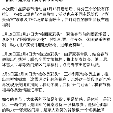
本次蒙牛品牌春节活动自1月15日启动后，将分三个阶段有序
推进，持续点燃春节消费热情，活动也在不同主题阶段与“彩
头仙官”叙事及TVC场景紧密呼应，并针对性的推出阶段主题
福利：
1月19日至1月27日为“接回家彩头”，聚焦春节前的团圆场景，
李诞担当“回家彩头大使”，推出机票、年夜饭、休闲娱乐等福
利，助力用户实现“团圆更轻松、过年更有味”。
1月28日至2月4日为“接出游彩头”，由罗家英带队，结合春节
假期出行热潮，联合全国文旅机构，推出新春灯会、迪士尼、
冰雪大世界等热门景区门票福利，点亮春节出游新玩法。
2月5日至2月10日为“接冬奥彩头”，王小利联动冬奥主题，推
出吉祥物徽章、冰雪运动礼包等福利，此外这一阶段李诞也将
再次现身美团直播间，联动冬奥，共祈“开门迎金”，将春节祝
福与冬奥激情融汇串联。
如今的春节，大家买的不仅是年货，更是情感，是体验，是记
忆。一箱牛奶，是团圆的餐桌必备;一张机票券，是归心似箭
的助力;一张景区门票，是家人欢笑的背景板;一个冬奥徽章，