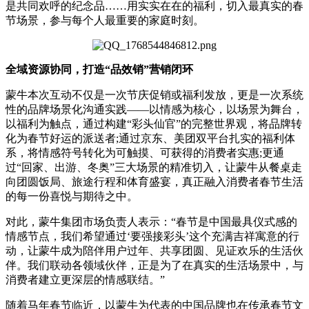
是共同欢呼的纪念品……用实实在在的福利，切入最真实的春
节场景，参与每个人最重要的家庭时刻。
全域资源协同，打造“品效销”营销闭环
蒙牛本次互动不仅是一次节庆促销或福利发放，更是一次系统
性的品牌场景化沟通实践——以情感为核心，以场景为舞台，
以福利为触点，通过构建“彩头仙官”的完整世界观，将品牌转
化为春节好运的派送者;通过京东、美团双平台扎实的福利体
系，将情感符号转化为可触摸、可获得的消费者实惠;更通
过“回家、出游、冬奥”三大场景的精准切入，让蒙牛从餐桌走
向团圆饭局、旅途行程和体育盛宴，真正融入消费者春节生活
的每一份喜悦与期待之中。
对此，蒙牛集团市场负责人表示：“春节是中国最具仪式感的
情感节点，我们希望通过‘要强接彩头’这个充满吉祥寓意的行
动，让蒙牛成为陪伴用户过年、共享团圆、见证欢乐的生活伙
伴。我们联动各领域伙伴，正是为了在真实的生活场景中，与
消费者建立更深层的情感联结。”
随着马年春节临近，以蒙牛为代表的中国品牌也在传承春节文