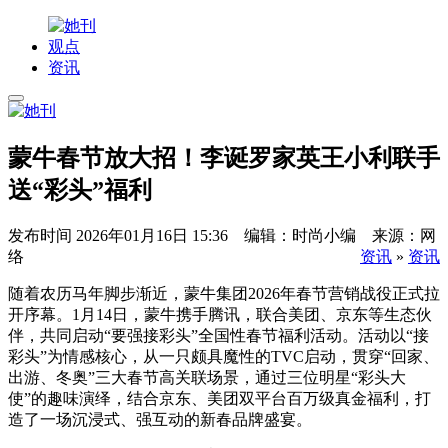
观点
资讯
蒙牛春节放大招！李诞罗家英王小利联手
送“彩头”福利
发布时间
2026年01月16日 15:36 编辑：时尚小编 来源：网
络
资讯
»
资讯
随着农历马年脚步渐近，蒙牛集团2026年春节营销战役正式拉
开序幕。1月14日，蒙牛携手腾讯，联合美团、京东等生态伙
伴，共同启动“要强接彩头”全国性春节福利活动。活动以“接
彩头”为情感核心，从一只颇具魔性的TVC启动，贯穿“回家、
出游、冬奥”三大春节高关联场景，通过三位明星“彩头大
使”的趣味演绎，结合京东、美团双平台百万级真金福利，打
造了一场沉浸式、强互动的新春品牌盛宴。