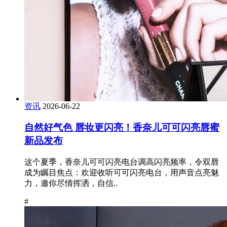
资讯
2026-06-22
自然好气色 唇妆更闪亮！香奈儿可可闪亮唇蜜
新品发布
这个夏季，香奈儿可可闪亮电台调高闪亮频率，令双唇
成为瞩目焦点：欢迎收听可可闪亮电台，用声音点亮魅
力，邀你尽情挥洒，自信..
#