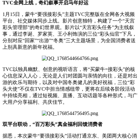
TVC全网上线，奇幻叙事开启马年好运
1月15日，蒙牛“要强接彩头”主题TVC完整版在全网各大视频
平台、社交媒体同步上线。影片创意独特，构建了一个“天宫
彩头管理部”的奇幻世界观。影片以“天宫彩头任务”为主线叙
事，通过李诞、罗家英、王小利饰演的三位“彩头仙官”下凡，
分别对应“回家”“出游”“冬奥”三大主题场景，为全国消费者送
上别具新意的新年祝福。
TVC以独具幽默、创意的视听语言，将“买蒙牛=接彩头”的核
心信息深入人心，无论是人们对团圆与亲情的向往，还是对出
游的欢乐与期待，以及对中国冬奥健儿的美好祝福，三位“彩
头大使”不仅在TVC中担当情感纽带，更将在后续各阶段活动
中持续亮相，通过短视频、直播、互动话题等各种形式，与广
大用户分享福利、共庆佳节。
双平台联动，“百万彩头”真金福利回馈消费者
据悉，本次蒙牛“要强接彩头”活动打通京东、美团两大核心消